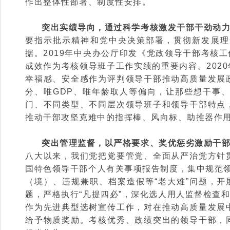
作出整体性部署、制度性安排。
突出实绩导向，通过科学考核激发干部干劲动
要指示批示精神和党中央决策部署，贯彻新发展理
据。2019年中央办公厅印发《党政领导干部考核
成效作为考核领导班子工作实绩的重要内容。202
幸福感、安全感作为评判领导干部推动高质量发展
分、唯GDP、唯年龄取人等偏向，让那些想干事
门、不同类型、不同层次领导班子和领导干部特点
推动干部攻坚克难中的指挥棒、风向标、助推器作
突出管理监督，以严格要求、奖优惩劣激励干
八大以来，我们党把党要管党、全面从严治党方针
国特色领导干部个人有关事项报告制度，集中规范领
（境）、违规兼职、档案造假等“老大难”问题，开
题，严格执行“凡提四必”，深化选人用人监督检查
作为先进典型选树宣传工作，对在推动高质量发展
给予物质奖励。考核优秀、政绩突出的领导干部，