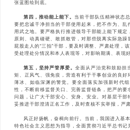
张蓝图绘到底。
第四，推动能上能下。
当前干部队伍精神状态
要把忠诚干净担当的干部使用起来，把不作为、乱
用武之地。要严格执行推进领导干部能上能下规定
原则、动真碰硬、敢抓敢管，对那些脱离实际急躁
屁股走人的“三拍”干部，要及时调整、严肃处理，该
受处理处分情况和本人表现等，对影响期满、表现
第五，坚持严管厚爱。
全面从严治党和鼓励担
矩、正风气、强免疫，营造有利于干事创业的良好
薄冰、如临深渊的警觉。要全面落实加强新时代组
性，不断前移监督关口、完善监督链条，把严的要
问题，让广大干部安心、安身、安业。对基层干部
妥推进干部澄清正名工作，及时查核不实举报，严
风正好扬帆，奋楫向前行。当前，我国进入基
特色社会主义思想为指导，全面贯彻习近平总书记