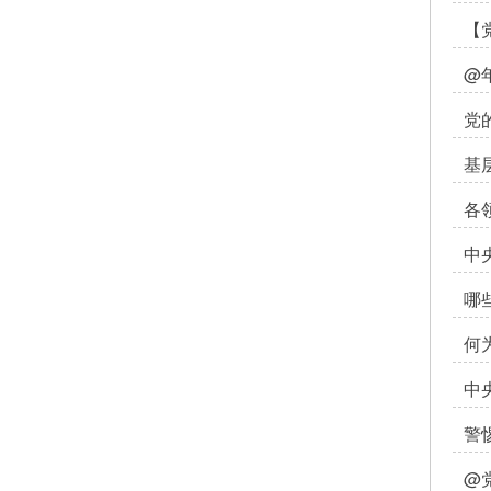
【
@
党
基
各
中
哪
何
中
警
@