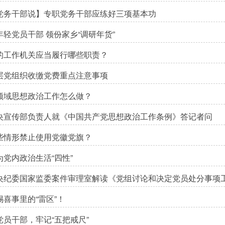
党务干部说】专职党务干部应练好三项基本功
年轻党员干部 领份家乡“调研年货”
的工作机关应当履行哪些职责？
层党组织收缴党费重点注意事项
领域思想政治工作怎么做？
央宣传部负责人就《中国共产党思想政治工作条例》答记者问
些情形禁止使用党徽党旗？
为党内政治生活“四性”
央纪委国家监委案件审理室解读《党组讨论和决定党员处分事项
惕喜事里的“雷区”！
党员干部，牢记“五把戒尺”