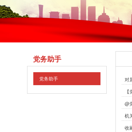
党务助手
党务助手
对
【
@
机
收