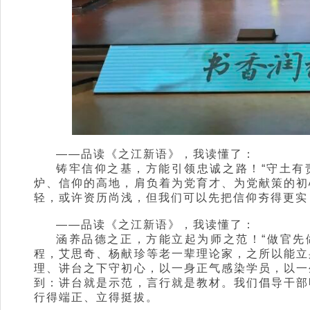
——品读《之江新语》，我读懂了：
铸牢信仰之基，方能引领忠诚之路！“守土有
炉、信仰的高地，肩负着为党育才、为党献策的初
轻，或许资历尚浅，但我们可以先把信仰夯得更实
——品读《之江新语》，我读懂了：
涵养品德之正，方能立起为师之范！“做官先
程，艾思奇、杨献珍等老一辈理论家，之所以能立
理、讲台之下守初心，以一身正气感染学员，以一
到：讲台就是示范，言行就是教材。我们倡导干部
行得端正、立得挺拔。