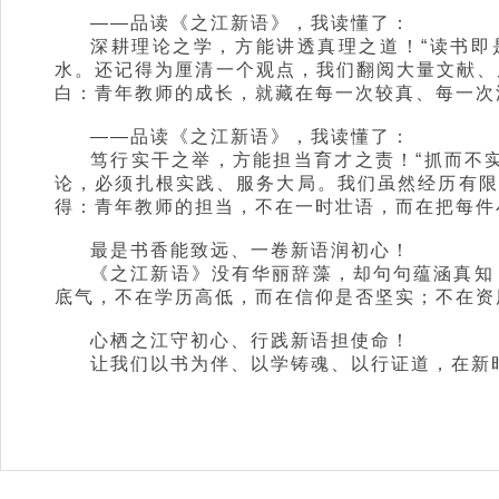
——品读《之江新语》，我读懂了：
深耕理论之学，方能讲透真理之道！“读书即
水。还记得为厘清一个观点，我们翻阅大量文献、
白：青年教师的成长，就藏在每一次较真、每一次
——品读《之江新语》，我读懂了：
笃行实干之举，方能担当育才之责！“抓而不
论，必须扎根实践、服务大局。我们虽然经历有限
得：青年教师的担当，不在一时壮语，而在把每件
最是书香能致远、一卷新语润初心！
《之江新语》没有华丽辞藻，却句句蕴涵真知
底气，不在学历高低，而在信仰是否坚实；不在资
心栖之江守初心、行践新语担使命！
让我们以书为伴、以学铸魂、以行证道，在新