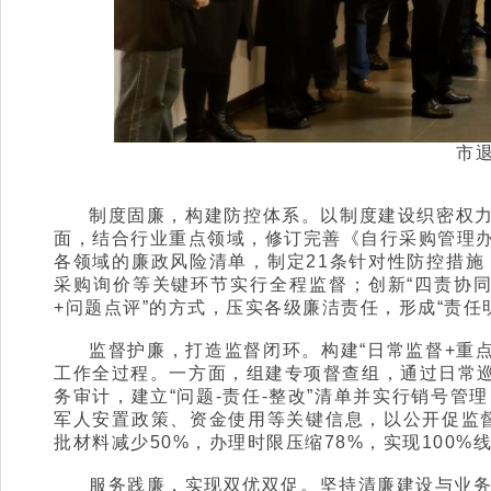
市
制度固廉，构建防控体系。以制度建设织密权力
面，结合行业重点领域，修订完善《自行采购管理办
各领域的廉政风险清单，制定21条针对性防控措
采购询价等关键环节实行全程监督；创新“四责协同
+问题点评”的方式，压实各级廉洁责任，形成“责任
监督护廉，打造监督闭环。构建“日常监督+重
工作全过程。一方面，组建专项督查组，通过日常巡
务审计，建立“问题-责任-整改”清单并实行销号
军人安置政策、资金使用等关键信息，以公开促监督
批材料减少50%，办理时限压缩78%，实现100
服务践廉，实现双优双促。坚持清廉建设与业