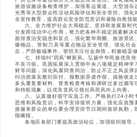
旅游设施设备检查维护，加强客运索道、大型游乐
光秀等大型群众性活动风险评估和安全管控。强化
全宣传教育，提高群众安全防范意识和避险自救技
六、全力维护社会大局稳定。坚持和发展新时代
分发挥综治中心作用，努力把各种不稳定因素解决在
面排查治安隐患和盲点，强化繁华商圈、旅游景区
爆物品、管制刀具等重点物品安全管理。强化社会
击，严防极端事件。密切关注社会舆情，积极稳妥
七、持续纠“四风”树新风。弘扬中华民族优良
不良习俗。巩固拓展深入贯彻中央八项规定精神学
财等问题，深化风腐同查同治，防止不正之风反弹
纠治抓落实敷衍应付、报数据弄虚作假、搞验收走
多头重复要材料、督查检查考核和调研过多过频等
和特权现象，以优良党风引领社风民风向上向善。
八、认真做好值守应急工作。严格执行24小
思维和风险意识，科学安排值班力量，强化应急预
接服务群众的单位要合理安排节日期间值班执勤，
报瞒报。
各地区各部门要提高政治站位，加强组织领导