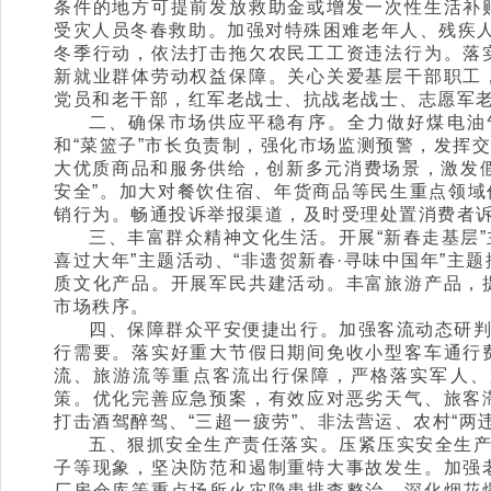
条件的地方可提前发放救助金或增发一次性生活补
受灾人员冬春救助。加强对特殊困难老年人、残疾人
冬季行动，依法打击拖欠农民工工资违法行为。落
新就业群体劳动权益保障。关心关爱基层干部职工
党员和老干部，红军老战士、抗战老战士、志愿军
二、确保市场供应平稳有序。全力做好煤电油
和“菜篮子”市长负责制，强化市场监测预警，发挥
大优质商品和服务供给，创新多元消费场景，激发
安全”。加大对餐饮住宿、年货商品等民生重点领
销行为。畅通投诉举报渠道，及时受理处置消费者
三、丰富群众精神文化生活。开展“新春走基层
喜过大年”主题活动、“非遗贺新春·寻味中国年”主
质文化产品。开展军民共建活动。丰富旅游产品，
市场秩序。
四、保障群众平安便捷出行。加强客流动态研
行需要。落实好重大节假日期间免收小型客车通行
流、旅游流等重点客流出行保障，严格落实军人、
策。优化完善应急预案，有效应对恶劣天气、旅客
打击酒驾醉驾、“三超一疲劳”、非法营运、农村“两
五、狠抓安全生产责任落实。压紧压实安全生
子等现象，坚决防范和遏制重特大事故发生。加强
厂房仓库等重点场所火灾隐患排查整治。深化烟花