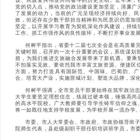
设、民族复兴伟业共同奋斗的历史主动。近年来，
党的切入点，推动党的政治建设更加坚定，清廉广
了发展的动力，当前的广元呈现经济持续向好、民
效，但还存在少数干部担当精神和为民意识仍需加强
坚定，以开展学习教育为契机深化作风建设，持续
工作、抓工作强作风的良性循环，不断打开事业发
何树平指出，省委十二届七次全会是在高质量完
关键时期，召开的一次十分重要的会议，系统谋划部
措，为我们推进文旅融合发展带来了新机遇。要乘
不扣落实见效。要依托我市丰富文旅资源、便捷区位
方面，努力打造具有国际范、中国味、巴蜀韵、广
合、培育大产业，实施营城计划、塑造大品牌，深化
何树平强调，全市党员干部要始终在筑牢政治
大学生要坚定理想信念，练就过硬本领，锤炼高尚
的高水平院校。广大教师要引导学生铸牢信仰之魂
将一如既往地支持学校发展，为学校开展一流办学
市委、市人大常委会、市政府、市政协领导班
院师生代表，县处级副职干部任职培训班学员，市